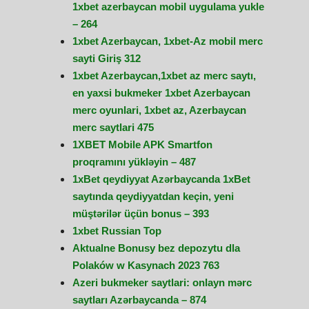
1xbet azerbaycan mobil uygulama yukle
– 264
1xbet Azerbaycan, 1xbet-Az mobil merc
sayti Giriş 312
1xbet Azerbaycan,1xbet az merc saytı,
en yaxsi bukmeker 1xbet Azerbaycan
merc oyunlari, 1xbet az, Azerbaycan
merc saytlari 475
1XBET Mobile APK Smartfon
proqramını yükləyin – 487
1xBet qeydiyyat Azərbaycanda 1xBet
saytında qeydiyyatdan keçin, yeni
müştərilər üçün bonus – 393
1xbet Russian Top
Aktualne Bonusy bez depozytu dla
Polaków w Kasynach 2023 763
Azeri bukmeker saytlari: onlayn mərc
saytları Azərbaycanda – 874