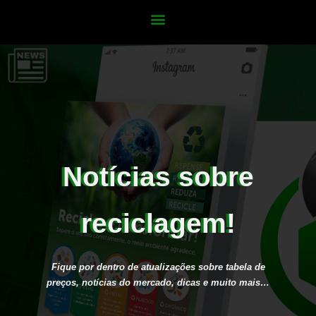
Notícias sobre
reciclagem!
Fique por dentro de atualizações sobre tabela de
preços, notícias do mercado, dicas e muito mais…