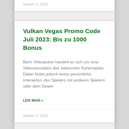
outubro 3, 2023
Vulkan Vegas Promo Code
Juli 2023: Bis zu 1000
Bonus
Beim Videopoker handelt es sich um eine
Videosimulation des bekannten Kartenspiels.
Dabei findet jedoch keine persönliche
Interaktion des Spielers mit anderen Spielern
oder dem Dealer
LEIA MAIS »
outubro 3, 2023