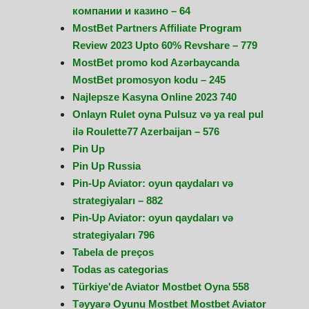
компании и казино – 64
MostBet Partners Affiliate Program
Review 2023 Upto 60% Revshare – 779
MostBet promo kod Azərbaycanda
MostBet promosyon kodu – 245
Najlepsze Kasyna Online 2023 740
Onlayn Rulet oyna Pulsuz və ya real pul
ilə Roulette77 Azerbaijan – 576
Pin Up
Pin Up Russia
Pin-Up Aviator: oyun qaydaları və
strategiyaları – 882
Pin-Up Aviator: oyun qaydaları və
strategiyaları 796
Tabela de preços
Todas as categorias
Türkiye'de Aviator Mostbet Oyna 558
Təyyarə Oyunu Mostbet Mostbet Aviator