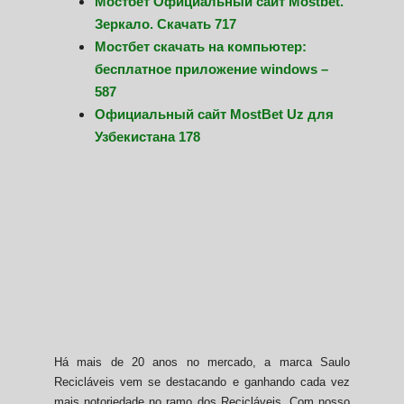
Мостбет Официальный сайт Mostbet.
Зеркало. Скачать 717
Мостбет скачать на компьютер:
бесплатное приложение windows –
587
Официальный сайт MostBet Uz для
Узбекистана 178
Há mais de 20 anos no mercado, a marca Saulo
Recicláveis vem se destacando e ganhando cada vez
mais notoriedade no ramo dos Recicláveis. Com nosso