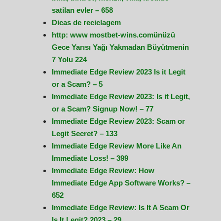
satilan evler – 658
Dicas de reciclagem
http: www mostbet-wins.comünüzü
Gece Yarısı Yağı Yakmadan Büyütmenin
7 Yolu 224
Immediate Edge Review 2023 Is it Legit
or a Scam? – 5
Immediate Edge Review 2023: Is it Legit,
or a Scam? Signup Now! – 77
Immediate Edge Review 2023: Scam or
Legit Secret? – 133
Immediate Edge Review More Like An
Immediate Loss! – 399
Immediate Edge Review: How
Immediate Edge App Software Works? –
652
Immediate Edge Review: Is It A Scam Or
Is It Legit? 2023 – 29