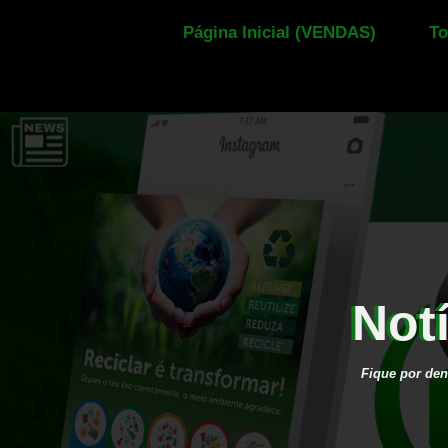
Página Inicial (VENDAS)
To
Not
Fique por den