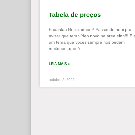
Tabela de preços
Faaaalaa Recicladooor! Passando aqui pra
avisar que tem vídeo novo na área einn!!! E 
um tema que vocês sempre nos pedem
muitoooo, que é
LEIA MAIS »
outubro 8, 2022