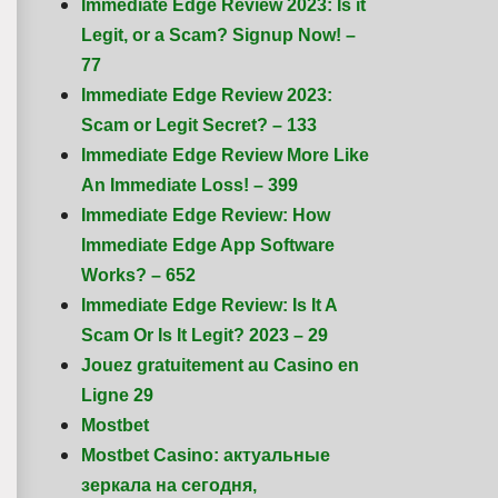
Immediate Edge Review 2023: Is it
Legit, or a Scam? Signup Now! –
77
Immediate Edge Review 2023:
Scam or Legit Secret? – 133
Immediate Edge Review More Like
An Immediate Loss! – 399
Immediate Edge Review: How
Immediate Edge App Software
Works? – 652
Immediate Edge Review: Is It A
Scam Or Is It Legit? 2023 – 29
Jouez gratuitement au Casino en
Ligne 29
Mostbet
Mostbet Casino: актуальные
зеркала на сегодня,