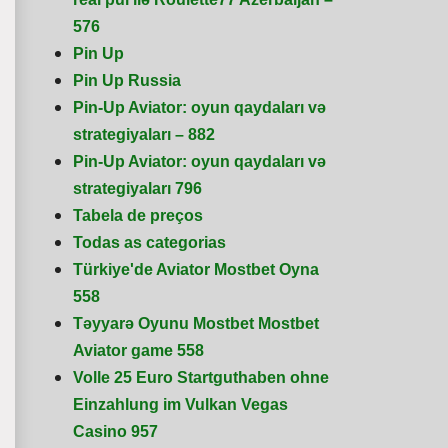
576
Pin Up
Pin Up Russia
Pin-Up Aviator: oyun qaydaları və
strategiyaları – 882
Pin-Up Aviator: oyun qaydaları və
strategiyaları 796
Tabela de preços
Todas as categorias
Türkiye'de Aviator Mostbet Oyna
558
Təyyarə Oyunu Mostbet Mostbet
Aviator game 558
Volle 25 Euro Startguthaben ohne
Einzahlung im Vulkan Vegas
Casino 957