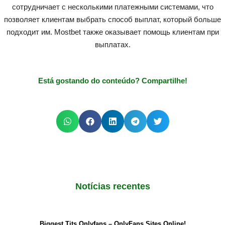
сотрудничает с несколькими платежными системами, что
позволяет клиентам выбрать способ выплат, который больше
подходит им. Mostbet также оказывает помощь клиентам при
выплатах.
Está gostando do conteúdo? Compartilhe!
Notícias recentes
Biggest Tits Onlyfans – OnlyFans Sites Online!