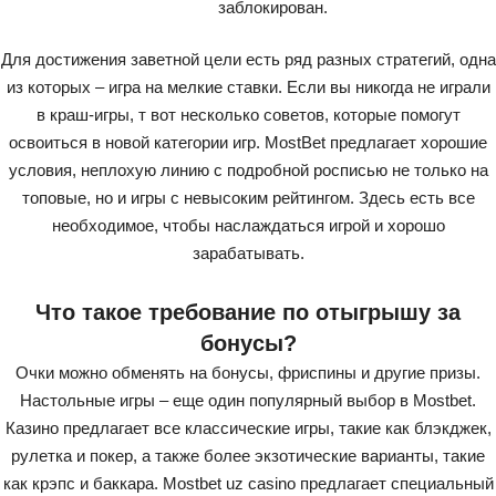
заблокирован.
Для достижения заветной цели есть ряд разных стратегий, одна
из которых – игра на мелкие ставки. Если вы никогда не играли
в краш-игры, т вот несколько советов, которые помогут
освоиться в новой категории игр. MostBet предлагает хорошие
условия, неплохую линию с подробной росписью не только на
топовые, но и игры с невысоким рейтингом. Здесь есть все
необходимое, чтобы наслаждаться игрой и хорошо
зарабатывать.
Что такое требование по отыгрышу за
бонусы?
Очки можно обменять на бонусы, фриспины и другие призы.
Настольные игры – еще один популярный выбор в Mostbet.
Казино предлагает все классические игры, такие как блэкджек,
рулетка и покер, а также более экзотические варианты, такие
как крэпс и баккара. Mostbet uz casino предлагает специальный