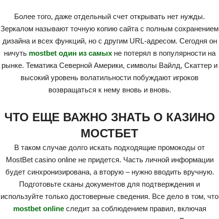
Более того, даже отдельный счет открывать нет нужды.
Зеркалом называют точную копию сайта с полным сохранением
дизайна и всех функций, но с другим URL-адресом. Сегодня он
ничуть
mostbet один из самых
не потерял в популярности на
рынке. Тематика Северной Америки, символы Вайлд, Скаттер и
высокий уровень волатильности побуждают игроков
возвращаться к нему вновь и вновь.
ЧТО ЕЩЕ ВАЖНО ЗНАТЬ О КАЗИНО
МОСТБЕТ
В таком случае долго искать подходящие промокоды от
MostBet casino online не придется. Часть личной информации
будет синхронизирована, а вторую – нужно вводить вручную.
Подготовьте сканы документов для подтверждения и
используйте только достоверные сведения. Все дело в том, что
mostbet online
следит за соблюдением правил, включая