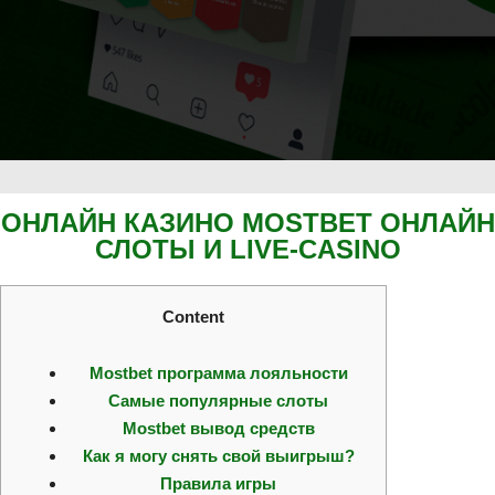
ОНЛАЙН КАЗИНО MOSTBET ОНЛАЙН
СЛОТЫ И LIVE-CASINO
Content
Mostbet программа лояльности
Самые популярные слоты
Mostbet вывод средств
Как я могу снять свой выигрыш?
Правила игры