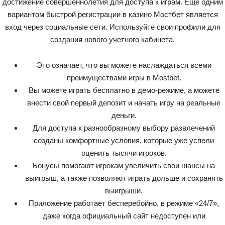
достижение совершеннолетия для доступа к играм. Еще одним
вариантом быстрой регистрации в казино Мостбет является
вход через социальные сети. Используйте свои профили для
создания нового учетного кабинета.
Это означает, что вы можете наслаждаться всеми
преимуществами игры в Mostbet.
Вы можете играть бесплатно в демо-режиме, а можете
внести свой первый депозит и начать игру на реальные
деньги.
Для доступа к разнообразному выбору развлечений
созданы комфортные условия, которые уже успели
оценить тысячи игроков.
Бонусы помогают игрокам увеличить свои шансы на
выигрыш, а также позволяют играть дольше и сохранять
выигрыши.
Приложение работает бесперебойно, в режиме «24/7»,
даже когда официальный сайт недоступен или