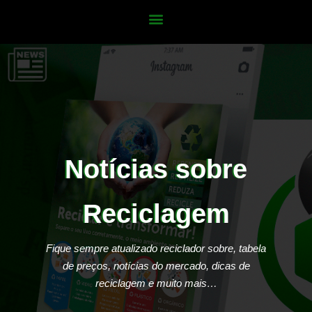
Notícias sobre
Reciclagem
Fique sempre atualizado reciclador sobre, tabela
de preços, notícias do mercado, dicas de
reciclagem e muito mais…