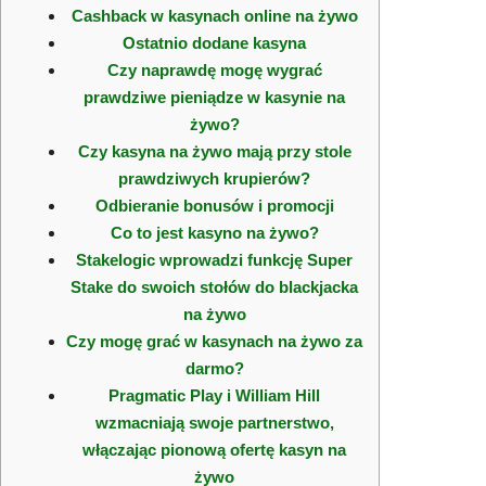
Cashback w kasynach online na żywo
Ostatnio dodane kasyna
Czy naprawdę mogę wygrać
prawdziwe pieniądze w kasynie na
żywo?
Czy kasyna na żywo mają przy stole
prawdziwych krupierów?
Odbieranie bonusów i promocji
Co to jest kasyno na żywo?
Stakelogic wprowadzi funkcję Super
Stake do swoich stołów do blackjacka
na żywo
Czy mogę grać w kasynach na żywo za
darmo?
Pragmatic Play i William Hill
wzmacniają swoje partnerstwo,
włączając pionową ofertę kasyn na
żywo