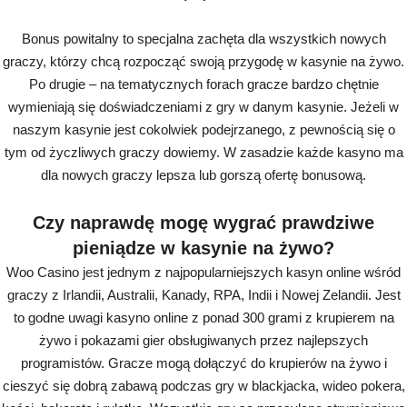
Bonus powitalny to specjalna zachęta dla wszystkich nowych
graczy, którzy chcą rozpocząć swoją przygodę w kasynie na żywo.
Po drugie – na tematycznych forach gracze bardzo chętnie
wymieniają się doświadczeniami z gry w danym kasynie. Jeżeli w
naszym kasynie jest cokolwiek podejrzanego, z pewnością się o
tym od życzliwych graczy dowiemy. W zasadzie każde kasyno ma
dla nowych graczy lepsza lub gorszą ofertę bonusową.
Czy naprawdę mogę wygrać prawdziwe
pieniądze w kasynie na żywo?
Woo Casino jest jednym z najpopularniejszych kasyn online wśród
graczy z Irlandii, Australii, Kanady, RPA, Indii i Nowej Zelandii. Jest
to godne uwagi kasyno online z ponad 300 grami z krupierem na
żywo i pokazami gier obsługiwanych przez najlepszych
programistów. Gracze mogą dołączyć do krupierów na żywo i
cieszyć się dobrą zabawą podczas gry w blackjacka, wideo pokera,