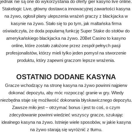
jednak nie są one do wykorzystania do oferty gier kasyno live online.
Stakelogic Live, główny dostawca innowacyjnej zawartości kasyna
na żywo, ogłosił plany ulepszenia wrażeń graczy z blackjacka w
kasynie na żywo. Stało się to po tym, jak maltańska firma
oświadczyła, że ​​doda popularną funkcję Super Stake do stołów do
amerykańskiego blackjacka na żywo. 20Bet Casino to kasyno
online, które zostało założone przez zespół pełnych pasji
profesjonalistów, którzy mieli tylko jeden pomysł na stworzenie
produktu, który zapewni graczom lepsze wrażenia.
OSTATNIO DODANE KASYNA
Gracze wchodzący na stronę kasyna na żywo powinni najpierw
dokonać depozytu, aby móc rozpocząć granie w gry. Wtedy
niezbędna staje się możliwość dokonania błyskawicznego depozytu.
Zawsze miło jest – otrzymać bonus i jest to coś, o czym
zdecydowanie powinni wiedzieć wszyscy gracze, szukając
idealnego kasyna na żywo. Istnieje wiele sposobów, w jakie kasyna
na żywo starają się wyróżnić z tłumu.