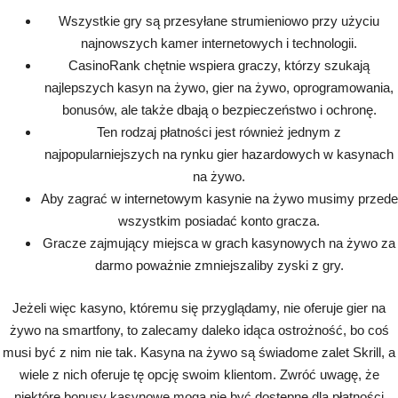
Wszystkie gry są przesyłane strumieniowo przy użyciu
najnowszych kamer internetowych i technologii.
CasinoRank chętnie wspiera graczy, którzy szukają
najlepszych kasyn na żywo, gier na żywo, oprogramowania,
bonusów, ale także dbają o bezpieczeństwo i ochronę.
Ten rodzaj płatności jest również jednym z
najpopularniejszych na rynku gier hazardowych w kasynach
na żywo.
Aby zagrać w internetowym kasynie na żywo musimy przede
wszystkim posiadać konto gracza.
Gracze zajmujący miejsca w grach kasynowych na żywo za
darmo poważnie zmniejszaliby zyski z gry.
Jeżeli więc kasyno, któremu się przyglądamy, nie oferuje gier na
żywo na smartfony, to zalecamy daleko idąca ostrożność, bo coś
musi być z nim nie tak. Kasyna na żywo są świadome zalet Skrill, a
wiele z nich oferuje tę opcję swoim klientom. Zwróć uwagę, że
niektóre bonusy kasynowe mogą nie być dostępne dla płatności