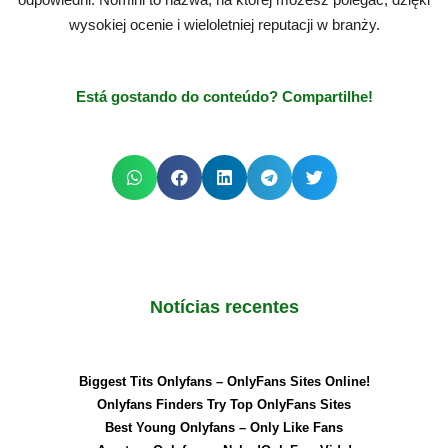
wysokiej ocenie i wieloletniej reputacji w branży.
Está gostando do conteúdo? Compartilhe!
Notícias recentes
Biggest Tits Onlyfans – OnlyFans Sites Online!
Onlyfans Finders Try Top OnlyFans Sites
Best Young Onlyfans – Only Like Fans