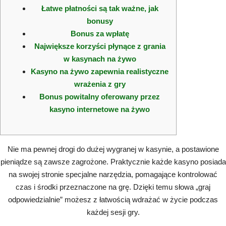
Łatwe płatności są tak ważne, jak
bonusy
Bonus za wpłatę
Największe korzyści płynące z grania
w kasynach na żywo
Kasyno na żywo zapewnia realistyczne
wrażenia z gry
Bonus powitalny oferowany przez
kasyno internetowe na żywo
Nie ma pewnej drogi do dużej wygranej w kasynie, a postawione
pieniądze są zawsze zagrożone. Praktycznie każde kasyno posiada
na swojej stronie specjalne narzędzia, pomagające kontrolować
czas i środki przeznaczone na grę. Dzięki temu słowa „graj
odpowiedzialnie” możesz z łatwością wdrażać w życie podczas
każdej sesji gry.