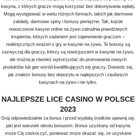
kasyna, z których gracze mogą korzystać bez dokonywania wpłaty.
Mogą występować w wielu różnych formach, takich jak darmowe
zakłady, darmowe spiny i bonusy pieniężne. Tak, każde
nowoczesne kasyno online na żywo zatrudnia prawdziwych
krupierów, których zadaniem jest zapewnienie graczom –
realistycznych wrażeń z gry w kasynie na żywo. Te bonusy są
zazwyczaj dla graczy, którzy są nowicjuszami w kasynie na żywo,
ale można je również wykorzystać do promowania nowych
produktów lub gier wśród kwalifikujących się graczy. Dowiedz się,
jak znaleźć bonusy bez depozytu w najlepszych i zaufanych
kasynach na żywo i nie tylko.
NAJLEPSZE LICE CASINO W POLSCE
2023
Graj odpowiedzialnie za bonus i przed wypłatą środków upewnij się,
jaki jest warunek obrotu bonusem. Bonus uzyskany od kasyna
może Cię zaskoczyć, ponieważ może okazać się, że uzyskane