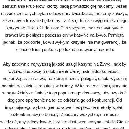
zatrudnianie krupierów, którzy będą prowadzić grę na centy. Jeżeli
na większość tych pytań odpowiemy twierdząco, możemy założyć,
że w danym kasynie będziemy czuć się dobrze i wygodnie z niego
korzystać. Tak, jeśli dopisze Ci szczęście, możesz wygrywać
prawdziwe pieniądze podczas gry w kasynie na żywo. Pamiętaj
jednak, że podobnie jak w zwykłym kasynie, nie ma gwarancji, że
klienci odniosą sukces podczas uprawiania hazardu.
Aby zapewnić najwyższą jakość usługi Kasyno Na Żywo , należy
wybrać dostawcę o udokumentowanej historii doskonałości.
VulkanVegas to nazwa, na której możesz polegać, dzięki wysokiej
ocenie i wieloletniej reputacji w branży. W tej recenzji zagłębimy się
w najważniejsze funkcje tego popularnego dostawcy, aby uzyskać
dogłębne spojrzenie na to, co odróżnia go od konkurencji. Od
imponującego wyboru gier po łatwe i bezpieczne metody wpłat i
bezkonkurencyjne bonusy. Zbadamy wszystko, co musisz
wiedzieć, aby zdecydować, czy ten dostawca kasyna jest dla Ciebie
odpowiedni. Nomini to nazwa, na której możesz polegać, dzięki