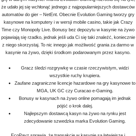
że udało jej się wchłonąć jednego z najpopularniejszych dostawców
automatów do gier – NetEnt. Obecnie Evolution Gaming tworzy gry
kasynowe na komputery i w wersji mobile casino, takie jak Crazy
Time czy Monopoly Live. Bonusy bez depozytu w kasynie na żywo
pojawiają się rzadko, jednak jeśli uda Ci się taki znaleźć, koniecznie
z niego skorzystaj. To nic innego jak możliwość grania za darmo w
kasynie na żywo, dzięki środkom podarowanym przez kasyno.
Gracz śledzi rozgrywkę w czasie rzeczywistym, widzi
wszystkie ruchy krupiera.
Zaufane zagraniczne licencje hazardowe na gry kasynowe to
MGA, UK GC czy Curacao e-Gaming.
Bonusy w kasynach na żywo online pomagają im jednak
pójść o krok dalej.
Najlepszym dostawcą kasyn na żywo na rynku jest
zdecydowanie szwedzka marka Evolution Gaming.
EcoPayz sprawia, że transakcje w kasynie są łatwiejsze i