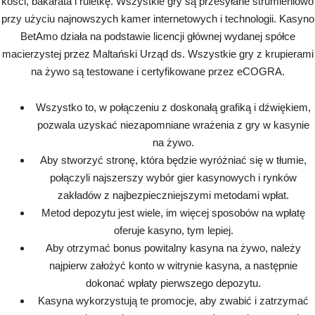
kości, bakarata i ruletkę. Wszystkie gry są przesyłane strumieniowo
przy użyciu najnowszych kamer internetowych i technologii. Kasyno
BetAmo działa na podstawie licencji głównej wydanej spółce
macierzystej przez Maltański Urząd ds. Wszystkie gry z krupierami
na żywo są testowane i certyfikowane przez eCOGRA.
Wszystko to, w połączeniu z doskonałą grafiką i dźwiękiem,
pozwala uzyskać niezapomniane wrażenia z gry w kasynie
na żywo.
Aby stworzyć stronę, która będzie wyróżniać się w tłumie,
połączyli najszerszy wybór gier kasynowych i rynków
zakładów z najbezpieczniejszymi metodami wpłat.
Metod depozytu jest wiele, im więcej sposobów na wpłatę
oferuje kasyno, tym lepiej.
Aby otrzymać bonus powitalny kasyna na żywo, należy
najpierw założyć konto w witrynie kasyna, a następnie
dokonać wpłaty pierwszego depozytu.
Kasyna wykorzystują te promocje, aby zwabić i zatrzymać