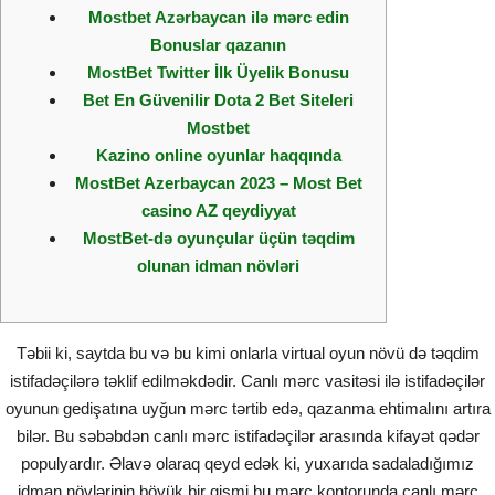
Mostbet Azərbaycan ilə mərc edin
Bonuslar qazanın
MostBet Twitter İlk Üyelik Bonusu
Bet En Güvenilir Dota 2 Bet Siteleri
Mostbet
Kazino online oyunlar haqqında
MostBet Azerbaycan 2023 – Most Bet
casino AZ qeydiyyat
MostBet-də oyunçular üçün təqdim
olunan idman növləri
Təbii ki, saytda bu və bu kimi onlarla virtual oyun növü də təqdim
istifadəçilərə təklif edilməkdədir. Canlı mərc vasitəsi ilə istifadəçilər
oyunun gedişatına uyğun mərc tərtib edə, qazanma ehtimalını artıra
bilər. Bu səbəbdən canlı mərc istifadəçilər arasında kifayət qədər
populyardır. Əlavə olaraq qeyd edək ki, yuxarıda sadaladığımız
idman növlərinin böyük bir qismi bu mərc kontorunda canlı mərc