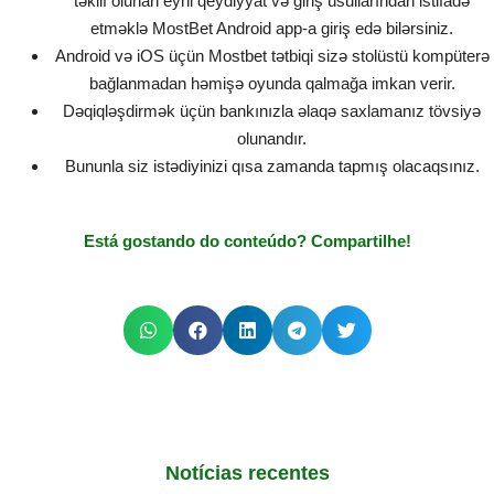
təklif olunan eyni qeydiyyat və giriş üsullarından istifadə
etməklə MostBet Android app-a giriş edə bilərsiniz.
Android və iOS üçün Mostbet tətbiqi sizə stolüstü kompüterə
bağlanmadan həmişə oyunda qalmağa imkan verir.
Dəqiqləşdirmək üçün bankınızla əlaqə saxlamanız tövsiyə
olunandır.
Bununla siz istədiyinizi qısa zamanda tapmış olacaqsınız.
Está gostando do conteúdo? Compartilhe!
Notícias recentes