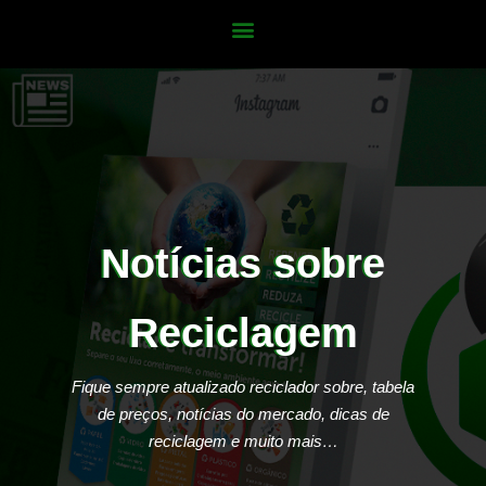
Notícias sobre
Reciclagem
Fique sempre atualizado reciclador sobre, tabela
de preços, notícias do mercado, dicas de
reciclagem e muito mais…