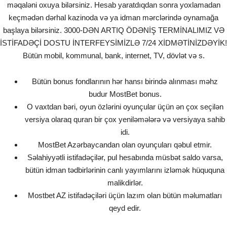
məqaləni oxuya bilərsiniz. Hesab yaratdıqdan sonra yoxlamadan
keçmədən dərhal kazinoda və ya idman mərclərində oynamağa
başlaya bilərsiniz. 3000-DƏN ARTIQ ÖDƏNİŞ TERMİNALIMIZ VƏ
İSTİFADƏÇİ DOSTU İNTERFEYSİMİZLƏ 7/24 XİDMƏTİNİZDƏYİK!
Bütün mobil, kommunal, bank, internet, TV, dövlət və s.
Bütün bonus fondlarının hər hansı birində alınması məhz
budur MostBet bonus.
O vaxtdan bəri, oyun özlərini oyunçular üçün ən çox seçilən
versiya olaraq quran bir çox yeniləmələrə və versiyaya sahib
idi.
MostBet Azərbaycandan olan oyunçuları qəbul etmir.
Səlahiyyətli istifadəçilər, pul hesabında müsbət saldo varsa,
bütün idman tədbirlərinin canlı yayımlarını izləmək hüququna
malikdirlər.
Mostbet AZ istifadəçiləri üçün lazım olan bütün məlumatları
qeyd edir.