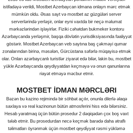
istifadəyə verildi, Mostbet Azerbaycan idmana onlayn mərc etmək
mümkün oldu. Əsas sayt və mostbet az güzgüləri server
serverlərində yerləşir, onlar eyni vaxtda bir neçə məlumat
mərkəzlərindən işləyirlər. Fiziki cəhətdən bukmeker kontoru
Azərbaycanda yerləşmir, başqa dövlətin yurisdiksiyasında fəaliyyət
göstərir. Mostbet Azerbaycan veb saytına baş çəkməyi qumar
zonalarından birinə, məsələn, Gürcüstana səfərlə müqayisə etmək
olar. Onları azərbaycanlı turistlər ziyarət edə bilər, lakin bu, mostbet
yükle Azərbaycanda qeydiyyatdan keçməyə və onun qanunlarına
riayət etməyə məcbur etmir.
MOSTBET İDMAN MƏRCLƏRI
Bəzən bu kazino rejimində bir söhbət açılır, onunla dilerlə əlaqə
saxlaya və real kazinonun bütün atmosferini hiss edə bilərsiniz.
Hesab yaratmaq üçün bütün prosedur 2 dəqiqədən çox boş vaxt
tələb etmir. Bu prosedurdan necə keçmək barədə daha ətraflı
təlimatları öyrənmək üçün mostbet qeydi̇yyat rəsmi yükləmə