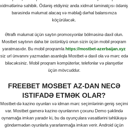
xidmətlərinə sahibik. Ödəniş etdiyiniz anda xidmət təminatçısı ödəniş
barəsində məlumat alacaq və məbləğ dərhal balansınıza
köçürüləcək.
Ətraflı məlumat üçün saytın promosyonlar bölməsinə daxil olun.
Mostbet saytının daha bir üstünlüyü onun sizin üçün mobil proqram
yaratmasıdır. Bu mobil proqramla
https://mostbet-azerbaijan.xyz
siz url ünvanını yazmadan asanlıqla Mostbet-ə daxil ola və mərc edə
biləcəksiniz. Mobil proqram kompüterlər, telefonlar və planşetlər
üçün mövcuddur.
FREEBET MOSBET AZ-DAN NECƏ
ISTIFADƏ ETMƏK OLAR?
Mostbet-də kazino oyunları və idman mərc seçimlərinin geniş seçimi
var. Mostbet gamerə kazino oyunlarının çoxunu Demo şəklində
oynamağa imkan yaradır ki, bu da oyunçulara vəsaitlərini təhlükəyə
göndərmədən oyunlarla yararlanmağa imkan verir. Android üçün