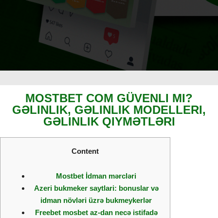
MOSTBET COM GÜVENLI MI?
GƏLINLIK, GƏLINLIK MODELLERI,
GƏLINLIK QIYMƏTLƏRI
Content
Mostbet İdman mərcləri
Azeri bukmeker saytlari: bonuslar və
idman növləri üzrə bukmeykerlər
Freebet mosbet az-dan necə istifadə