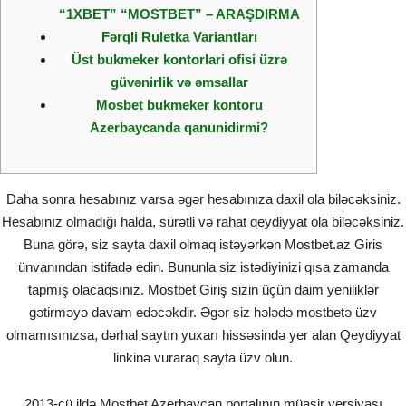
“1XBET” “MOSTBET” – ARAŞDIRMA
Fərqli Ruletka Variantları
Üst bukmeker kontorlari ofisi üzrə
güvənirlik və əmsallar
Mosbet bukmeker kontoru
Azerbaycanda qanunidirmi?
Daha sonra hesabınız varsa əgər hesabınıza daxil ola biləcəksiniz.
Hesabınız olmadığı halda, sürətli və rahat qeydiyyat ola biləcəksiniz.
Buna görə, siz sayta daxil olmaq istəyərkən Mostbet.az Giris
ünvanından istifadə edin. Bununla siz istədiyinizi qısa zamanda
tapmış olacaqsınız. Mostbet Giriş sizin üçün daim yeniliklər
gətirməyə davam edəcəkdir. Əgər siz hələdə mostbetə üzv
olmamısınızsa, dərhal saytın yuxarı hissəsində yer alan Qeydiyyat
linkinə vuraraq sayta üzv olun.
2013-cü ildə Mostbet Azerbaycan portalının müasir versiyası