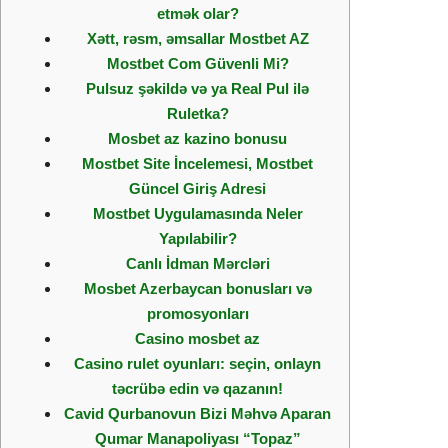
etmək olar?
Xətt, rəsm, əmsallar Mostbet AZ
Mostbet Com Güvenli Mi?
Pulsuz şəkildə və ya Real Pul ilə
Ruletka?
Mosbet az kazino bonusu
Mostbet Site İncelemesi, Mostbet
Güncel Giriş Adresi
Mostbet Uygulamasında Neler
Yapılabilir?
Canlı İdman Mərcləri
Mosbet Azerbaycan bonusları və
promosyonları
Casino mosbet az
Casino rulet oyunları: seçin, onlayn
təcrübə edin və qazanın!
Cavid Qurbanovun Bizi Məhvə Aparan
Qumar Manapoliyası “Topaz”