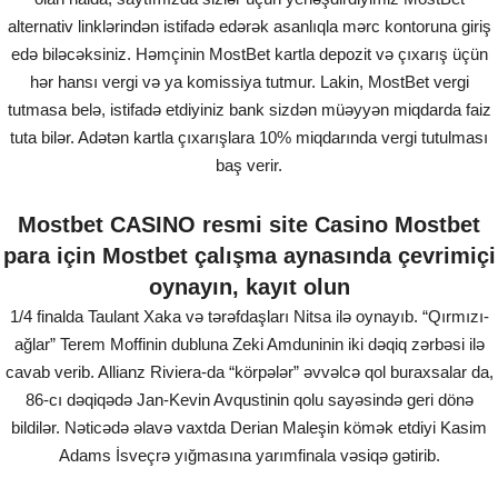
alternativ linklərindən istifadə edərək asanlıqla mərc kontoruna giriş
edə biləcəksiniz. Həmçinin MostBet kartla depozit və çıxarış üçün
hər hansı vergi və ya komissiya tutmur. Lakin, MostBet vergi
tutmasa belə, istifadə etdiyiniz bank sizdən müəyyən miqdarda faiz
tuta bilər. Adətən kartla çıxarışlara 10% miqdarında vergi tutulması
baş verir.
Mostbet CASINO resmi site Casino Mostbet
para için Mostbet çalışma aynasında çevrimiçi
oynayın, kayıt olun
1/4 finalda Taulant Xaka və tərəfdaşları Nitsa ilə oynayıb. “Qırmızı-
ağlar” Terem Moffinin dubluna Zeki Amduninin iki dəqiq zərbəsi ilə
cavab verib. Allianz Riviera-da “körpələr” əvvəlcə qol buraxsalar da,
86-cı dəqiqədə Jan-Kevin Avqustinin qolu sayəsində geri dönə
bildilər. Nəticədə əlavə vaxtda Derian Maleşin kömək etdiyi Kasim
Adams İsveçrə yığmasına yarımfinala vəsiqə gətirib.