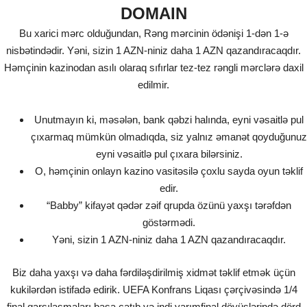
DOMAIN
Bu xarici mərc olduğundan, Rəng mərcinin ödənişi 1-dən 1-ə
nisbətindədir. Yəni, sizin 1 AZN-niniz daha 1 AZN qazandıracaqdır.
Həmçinin kazinodan asılı olaraq sıfırlar tez-tez rəngli mərclərə daxil
edilmir.
Unutmayın ki, məsələn, bank qəbzi halında, eyni vəsaitlə pul
çıxarmaq mümkün olmadıqda, siz yalnız əmanət qoyduğunuz
eyni vəsaitlə pul çıxara bilərsiniz.
O, həmçinin onlayn kazino vasitəsilə çoxlu sayda oyun təklif
edir.
“Babby” kifayət qədər zəif qrupda özünü yaxşı tərəfdən
göstərmədi.
Yəni, sizin 1 AZN-niniz daha 1 AZN qazandıracaqdır.
Biz daha yaxşı və daha fərdiləşdirilmiş xidmət təklif etmək üçün
kukilərdən istifadə edirik. UEFA Konfrans Liqası çərçivəsində 1/4
final qarşılaşmaları başa çatıb və indi yarımfinal döyüşlərində dörd