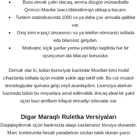
Bunu etmək çətin olacaq, amma düzgün münasibətlə
Qırmızı-Mavilər təəccübləndirməyi olduqca bacarır.
Turların statistikasında 1000 və ya daha çox əmsalla qaliblər
var.
Giriş kimi e-poçt ünvanınızı və ya telefon nömrənizi istifadə
edə bilərsiniz girişdən.
Motivator, kiçik şərtlər yerinə yetirildiyi təqdirdə hər bir
oyunçunun ala biləcəyi bonusdur.
Demək olar ki, bütün lisenziyalı kazinolar Mostbet kimi mobil
cihazlarda istifadə üçün mobile yukle app təklif edir. Bu cür müasir
texnologiyalar qumara girişi xeyli asanlaşdırır. Lisenziya alarkən
kazinoda bütün bu meyarlara əməl edilməlidir. Ancaq ideal bir şəkil
üçün bəzi amillərin kifayət etmədiyi istisnalar var.
Digər Maraqlı Ruletka Versiyaları
Dəqiqləşdirmək üçün bankınızla əlaqə saxlamanız tövsiyə olunandır.
Mərc kontorunda hesab yaradarkən sizdən tələb olunan şəxsi