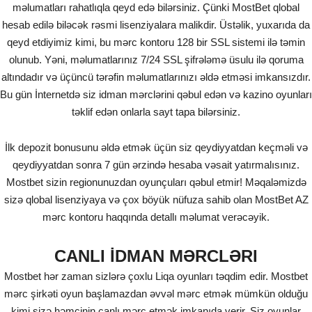
məlumatları rahatlıqla qeyd edə bilərsiniz. Çünki MostBet qlobal
hesab edilə biləcək rəsmi lisenziyalara malikdir. Üstəlik, yuxarıda da
qeyd etdiyimiz kimi, bu mərc kontoru 128 bir SSL sistemi ilə təmin
olunub. Yəni, məlumatlarınız 7/24 SSL şifrələmə üsulu ilə qoruma
altındadır və üçüncü tərəfin məlumatlarınızı əldə etməsi imkansızdır.
Bu gün İnternetdə siz idman mərclərini qəbul edən və kazino oyunları
təklif edən onlarla sayt tapa bilərsiniz.
İlk depozit bonusunu əldə etmək üçün siz qeydiyyatdan keçməli və
qeydiyyatdan sonra 7 gün ərzində hesaba vəsait yatırmalısınız.
Mostbet sizin regionunuzdan oyunçuları qəbul etmir! Məqaləmizdə
sizə qlobal lisenziyaya və çox böyük nüfuza sahib olan MostBet AZ
mərc kontoru haqqında detallı məlumat verəcəyik.
CANLI İDMAN MƏRCLƏRI
Mostbet hər zaman sizlərə çoxlu Liqa oyunları təqdim edir. Mostbet
mərc şirkəti oyun başlamazdan əvvəl mərc etmək mümkün olduğu
kimi sizə həmçinin canlı mərc etmək imkanıda verir. Siz oyunlar