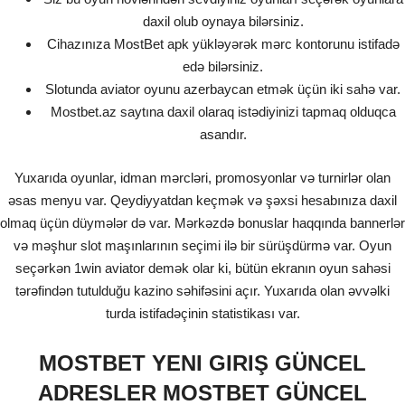
daxil olub oynaya bilərsiniz.
Cihazınıza MostBet apk yükləyərək mərc kontorunu istifadə
edə bilərsiniz.
Slotunda aviator oyunu azerbaycan etmək üçün iki sahə var.
Mostbet.az saytına daxil olaraq istədiyinizi tapmaq olduqca
asandır.
Yuxarıda oyunlar, idman mərcləri, promosyonlar və turnirlər olan
əsas menyu var. Qeydiyyatdan keçmək və şəxsi hesabınıza daxil
olmaq üçün düymələr də var. Mərkəzdə bonuslar haqqında bannerlər
və məşhur slot maşınlarının seçimi ilə bir sürüşdürmə var. Oyun
seçərkən 1win aviator demək olar ki, bütün ekranın oyun sahəsi
tərəfindən tutulduğu kazino səhifəsini açır. Yuxarıda olan əvvəlki
turda istifadəçinin statistikası var.
MOSTBET YENI GIRIŞ GÜNCEL
ADRESLER MOSTBET GÜNCEL