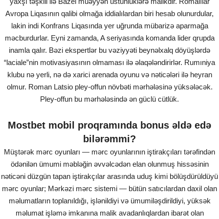
yaxşı təşkili ilə Bazel müəyyən üstünlüklərə malikdir. Romalılar
Avropa Liqasının qalibi olmağa iddialılardan biri hesab olunurdular,
lakin indi Konfrans Liqasında yer uğrunda mübarizə aparmağa
məcburdurlar. Eyni zamanda, A seriyasında komanda lider qrupda
inamla qalır. Bəzi ekspertlər bu vəziyyəti beynəlxalq döyüşlərdə
“laciale”nin motivasiyasının olmaması ilə əlaqələndirirlər. Rumıniya
klubu nə yerli, nə də xarici arenada oyunu və nəticələri ilə heyran
olmur. Roman Latsio pley-offun növbəti mərhələsinə yüksələcək.
Pley-offun bu mərhələsində ən güclü cütlük.
Mostbet mobil proqramında bonus əldə edə
bilərəmmi?
Müştərək mərc oyunları — mərc oyunlarının iştirakçıları tərəfindən
ödənilən ümumi məbləğin əvvəlcədən elan olunmuş hissəsinin
nəticəni düzgün tapan iştirakçılar arasında uduş kimi bölüşdürüldüyü
mərc oyunlar; Mərkəzi mərc sistemi — bütün satıcılardan daxil olan
məlumatların toplanıldığı, işlənildiyi və ümumiləşdirildiyi, yüksək
məlumat işləmə imkanına malik avadanlıqlardan ibarət olan