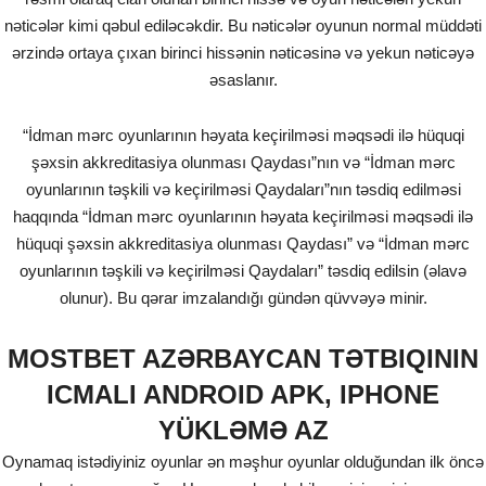
nəticələr kimi qəbul ediləcəkdir. Bu nəticələr oyunun normal müddəti
ərzində ortaya çıxan birinci hissənin nəticəsinə və yekun nəticəyə
əsaslanır.
“İdman mərc oyunlarının həyata keçirilməsi məqsədi ilə hüquqi
şəxsin akkreditasiya olunması Qaydası”nın və “İdman mərc
oyunlarının təşkili və keçirilməsi Qaydaları”nın təsdiq edilməsi
haqqında “İdman mərc oyunlarının həyata keçirilməsi məqsədi ilə
hüquqi şəxsin akkreditasiya olunması Qaydası” və “İdman mərc
oyunlarının təşkili və keçirilməsi Qaydaları” təsdiq edilsin (əlavə
olunur). Bu qərar imzalandığı gündən qüvvəyə minir.
MOSTBET AZƏRBAYCAN TƏTBIQININ
ICMALI ANDROID APK, IPHONE
YÜKLƏMƏ AZ
Oynamaq istədiyiniz oyunlar ən məşhur oyunlar olduğundan ilk öncə