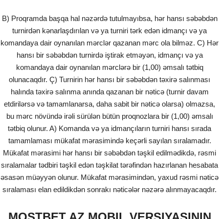
B) Proqramda başqa hal nəzərdə tutulmayıbsa, hər hansı səbəbdən
turnirdən kənarlaşdırılan və ya turniri tərk edən idmançı və ya
komandaya dair oynanılan mərclər qazanan mərc ola bilməz. C) Hər
hansı bir səbəbdən turnirdə iştirak etməyən, idmançı və ya
komandaya dair oynanılan mərclərə bir (1,00) əmsalı tətbiq
olunacaqdır. Ç) Turnirin hər hansı bir səbəbdən təxirə salınması
halında təxirə salınma anında qazanan bir nəticə (turnir davam
etdirilərsə və tamamlanarsa, daha sabit bir nəticə olarsa) olmazsa,
bu mərc növündə irəli sürülən bütün proqnozlara bir (1,00) əmsalı
tətbiq olunur. A) Komanda və ya idmançıların turniri hansı sırada
tamamlaması mükafat mərasimində keçərli sayılan sıralamadır.
Mükafat mərasimi hər hansı bir səbəbdən təşkil edilmədikdə, rəsmi
sıralamalar tədbiri təşkil edən təşkilat tərəfindən hazırlanan hesabata
əsasən müəyyən olunur. Mükafat mərasimindən, yaxud rəsmi nəticə
sıralaması elan edildikdən sonrakı nəticələr nəzərə alınmayacaqdır.
MOSTBET AZ MOBIL VERSIYASININ