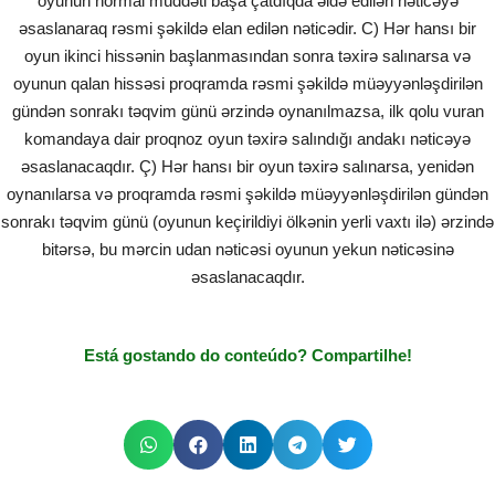
oyunun normal müddəti başa çatdıqda əldə edilən nəticəyə
əsaslanaraq rəsmi şəkildə elan edilən nəticədir. C) Hər hansı bir
oyun ikinci hissənin başlanmasından sonra təxirə salınarsa və
oyunun qalan hissəsi proqramda rəsmi şəkildə müəyyənləşdirilən
gündən sonrakı təqvim günü ərzində oynanılmazsa, ilk qolu vuran
komandaya dair proqnoz oyun təxirə salındığı andakı nəticəyə
əsaslanacaqdır. Ç) Hər hansı bir oyun təxirə salınarsa, yenidən
oynanılarsa və proqramda rəsmi şəkildə müəyyənləşdirilən gündən
sonrakı təqvim günü (oyunun keçirildiyi ölkənin yerli vaxtı ilə) ərzində
bitərsə, bu mərcin udan nəticəsi oyunun yekun nəticəsinə
əsaslanacaqdır.
Está gostando do conteúdo? Compartilhe!