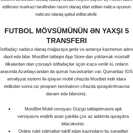
edilməsi mərkəzi tərəfindən rəsmi olaraq elan edilən nəticə oyunun
nəticəsi olaraq qəbul ediləcəkdir.
FUTBOL MÖVSÜMÜNÜN ƏN YAXŞI 5
TRANSFERI
İstifadəçi sadəcə olaraq mağazaya gedə və axtarışa kazinonun adını
daxil edə bilər. MostBet tətbiqini App Store-dan yükləmək müxtəlif
ölkələrdən olan çoxsaylı istifadəçilər üçün icazə verilir ki, onların
arasında Azərbaycandan da qumar həvəskarları var. Qumarbaz IOS
əməliyyat sistemi ilə işləyən mobil cihazda Mostbet indir idarə
etdikdən sonra siz proqram təminatının cihazda quraşdırılmasına
davam edə bilərsiniz.
MostBet Mobil versiyası Güzgü tətbiqetməsini apk
versiyasını endirib asan şəkildə çox az addımla quraşdıra
biləcəksiniz.
Online rulet xidmətləri təklif edən kazinoların bu sənədləri