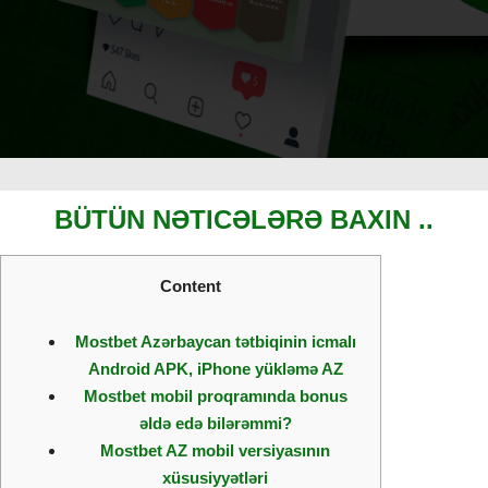
BÜTÜN NƏTICƏLƏRƏ BAXIN ..
Content
Mostbet Azərbaycan tətbiqinin icmalı
Android APK, iPhone yükləmə AZ
Mostbet mobil proqramında bonus
əldə edə bilərəmmi?
Mostbet AZ mobil versiyasının
xüsusiyyətləri