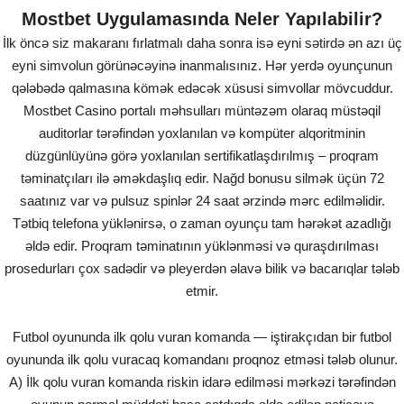
Mostbet Uygulamasında Neler Yapılabilir?
İlk öncə siz makaranı fırlatmalı daha sonra isə eyni sətirdə ən azı üç
eyni simvolun görünəcəyinə inanmalısınız. Hər yerdə oyunçunun
qələbədə qalmasına kömək edəcək xüsusi simvollar mövcuddur.
Mostbet Casino portalı məhsulları müntəzəm olaraq müstəqil
auditorlar tərəfindən yoxlanılan və kompüter alqoritminin
düzgünlüyünə görə yoxlanılan sertifikatlaşdırılmış – proqram
təminatçıları ilə əməkdaşlıq edir. Nağd bonusu silmək üçün 72
saatınız var və pulsuz spinlər 24 saat ərzində mərc edilməlidir.
Tətbiq telefona yüklənirsə, o zaman oyunçu tam hərəkət azadlığı
əldə edir. Proqram təminatının yüklənməsi və quraşdırılması
prosedurları çox sadədir və pleyerdən əlavə bilik və bacarıqlar tələb
etmir.
Futbol oyununda ilk qolu vuran komanda — iştirakçıdan bir futbol
oyununda ilk qolu vuracaq komandanı proqnoz etməsi tələb olunur.
A) İlk qolu vuran komanda riskin idarə edilməsi mərkəzi tərəfindən