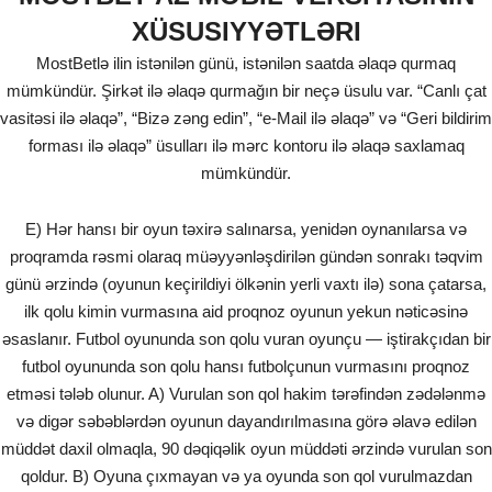
XÜSUSIYYƏTLƏRI
MostBetlə ilin istənilən günü, istənilən saatda əlaqə qurmaq
mümkündür. Şirkət ilə əlaqə qurmağın bir neçə üsulu var. “Canlı çat
vasitəsi ilə əlaqə”, “Bizə zəng edin”, “e-Mail ilə əlaqə” və “Geri bildirim
forması ilə əlaqə” üsulları ilə mərc kontoru ilə əlaqə saxlamaq
mümkündür.
E) Hər hansı bir oyun təxirə salınarsa, yenidən oynanılarsa və
proqramda rəsmi olaraq müəyyənləşdirilən gündən sonrakı təqvim
günü ərzində (oyunun keçirildiyi ölkənin yerli vaxtı ilə) sona çatarsa,
ilk qolu kimin vurmasına aid proqnoz oyunun yekun nəticəsinə
əsaslanır. Futbol oyununda son qolu vuran oyunçu — iştirakçıdan bir
futbol oyununda son qolu hansı futbolçunun vurmasını proqnoz
etməsi tələb olunur. A) Vurulan son qol hakim tərəfindən zədələnmə
və digər səbəblərdən oyunun dayandırılmasına görə əlavə edilən
müddət daxil olmaqla, 90 dəqiqəlik oyun müddəti ərzində vurulan son
qoldur. B) Oyuna çıxmayan və ya oyunda son qol vurulmazdan