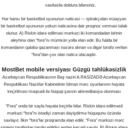
vasitəsilə doldura bilərsiniz.
Hər hansı bir basketbol oyununun nəticəsi — iştirakçıdan müəyyən
bir basketbol oyununun yekun nəticəsinə dair proqnoz verməsi tələb
olunur. A) Riskin idarə edilməsi mərkəzi iki komandadan birinin
əleyhinə olan “fora”nı mümkün yolla elan edir. Bu halda bir
komandanın qələbə qazanması nəzərə alınan və digər tərəfə verilən
“fora”dan çox olan nəticə olacaqdır.
MostBet mobile versiyası Güzgü təhlükəsizlik
Azərbaycan Respublikasının Baş naziri A.RASİZADƏ Azərbaycan
Respublikası Nazirlər Kabinetinin İdman mərc oyunlarının həyata
keçirilməsi məqsədi ilə hüquqi şəxsin akkreditasiya olunması
“Fora” onda bir sayla həyata keçirilə bilər. Riskin idarə edilməsil
mərkəzi “fora”nı istədiyi zaman dəyişdirmə hüququnu özündə
saxlayır. İlkin “fora”lar proqramda elan edilir. “Fora” mərkəzi mərc
sistemi tərəfindən təsdiq edildiyi andan keçərli sayılır. B) Riskin idarə