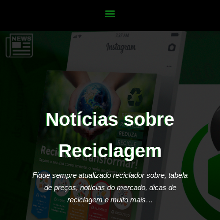
Notícias sobre
Reciclagem
Fique sempre atualizado reciclador sobre, tabela
de preços, notícias do mercado, dicas de
reciclagem e muito mais…