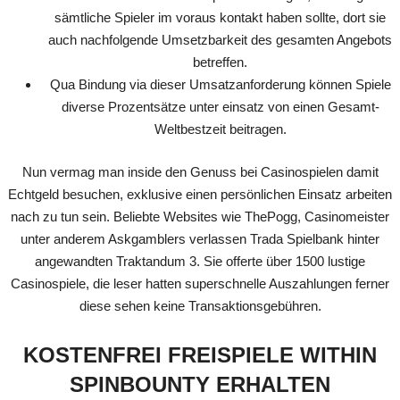
sämtliche Spieler im voraus kontakt haben sollte, dort sie
auch nachfolgende Umsetzbarkeit des gesamten Angebots
betreffen.
Qua Bindung via dieser Umsatzanforderung können Spiele
diverse Prozentsätze unter einsatz von einen Gesamt-
Weltbestzeit beitragen.
Nun vermag man inside den Genuss bei Casinospielen damit
Echtgeld besuchen, exklusive einen persönlichen Einsatz arbeiten
nach zu tun sein. Beliebte Websites wie ThePogg, Casinomeister
unter anderem Askgamblers verlassen Trada Spielbank hinter
angewandten Traktandum 3. Sie offerte über 1500 lustige
Casinospiele, die leser hatten superschnelle Auszahlungen ferner
diese sehen keine Transaktionsgebühren.
KOSTENFREI FREISPIELE WITHIN
SPINBOUNTY ERHALTEN