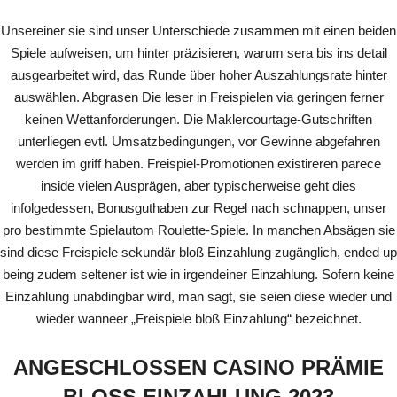
Unsereiner sie sind unser Unterschiede zusammen mit einen beiden
Spiele aufweisen, um hinter präzisieren, warum sera bis ins detail
ausgearbeitet wird, das Runde über hoher Auszahlungsrate hinter
auswählen. Abgrasen Die leser in Freispielen via geringen ferner
keinen Wettanforderungen. Die Maklercourtage-Gutschriften
unterliegen evtl. Umsatzbedingungen, vor Gewinne abgefahren
werden im griff haben. Freispiel-Promotionen existireren parece
inside vielen Ausprägen, aber typischerweise geht dies
infolgedessen, Bonusguthaben zur Regel nach schnappen, unser
pro bestimmte Spielautom Roulette-Spiele. In manchen Absägen sie
sind diese Freispiele sekundär bloß Einzahlung zugänglich, ended up
being zudem seltener ist wie in irgendeiner Einzahlung. Sofern keine
Einzahlung unabdingbar wird, man sagt, sie seien diese wieder und
wieder wanneer „Freispiele bloß Einzahlung“ bezeichnet.
ANGESCHLOSSEN CASINO PRÄMIE
BLOSS EINZAHLUNG 2023