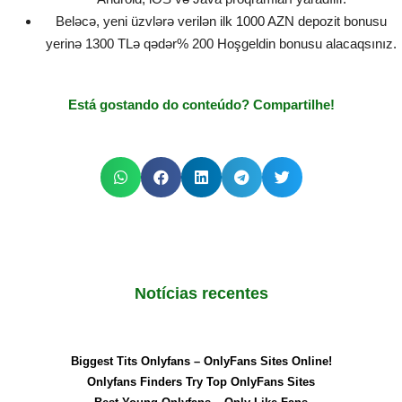
Beləcə, yeni üzvlərə verilən ilk 1000 AZN depozit bonusu
yerinə 1300 TLə qədər% 200 Hoşgeldin bonusu alacaqsınız.
Está gostando do conteúdo? Compartilhe!
Notícias recentes
Biggest Tits Onlyfans – OnlyFans Sites Online!
Onlyfans Finders Try Top OnlyFans Sites