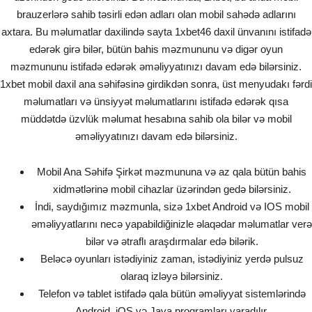
brauzerlərə sahib təsirli edən adları olan mobil sahədə adlarını
axtara. Bu məlumatlar daxilində sayta 1xbet46 daxil ünvanını istifadə
edərək girə bilər, bütün bahis məzmununu və digər oyun
məzmununu istifadə edərək əməliyyatınızı davam edə bilərsiniz.
1xbet mobil daxil ana səhifəsinə girdikdən sonra, üst menyudakı fərdi
məlumatları və ünsiyyət məlumatlarını istifadə edərək qısa
müddətdə üzvlük məlumat hesabına sahib ola bilər və mobil
əməliyyatınızı davam edə bilərsiniz.
Mobil Ana Səhifə Şirkət məzmununa və az qala bütün bahis
xidmətlərinə mobil cihazlar üzərindən gedə bilərsiniz.
İndi, saydığımız məzmunla, sizə 1xbet Android və IOS mobil
əməliyyatlarını necə yapabildiğinizle əlaqədar məlumatlar verə
bilər və ətraflı araşdırmalar edə bilərik.
Beləcə oyunları istədiyiniz zaman, istədiyiniz yerdə pulsuz
olaraq izləyə bilərsiniz.
Telefon və tablet istifadə qala bütün əməliyyat sistemlərində
Android, iOS və Java proqramları yaradılır.