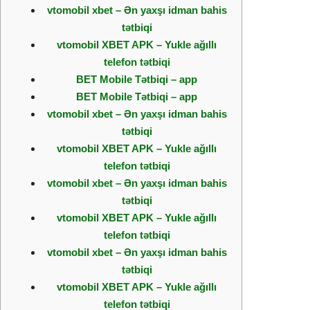
vtomobil xbet – Ən yaxşı idman bahis
tətbiqi
vtomobil XBET APK – Yukle ağıllı
telefon tətbiqi
BET Mobile Tətbiqi – app
BET Mobile Tətbiqi – app
vtomobil xbet – Ən yaxşı idman bahis
tətbiqi
vtomobil XBET APK – Yukle ağıllı
telefon tətbiqi
vtomobil xbet – Ən yaxşı idman bahis
tətbiqi
vtomobil XBET APK – Yukle ağıllı
telefon tətbiqi
vtomobil xbet – Ən yaxşı idman bahis
tətbiqi
vtomobil XBET APK – Yukle ağıllı
telefon tətbiqi